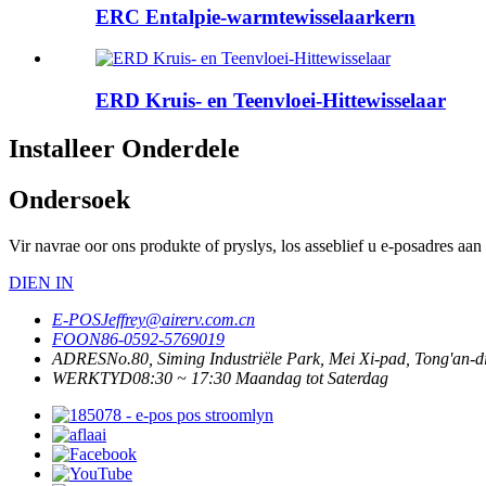
ERC Entalpie-warmtewisselaarkern
ERD Kruis- en Teenvloei-Hittewisselaar
Installeer Onderdele
Ondersoek
Vir navrae oor ons produkte of pryslys, los asseblief u e-posadres aan
DIEN IN
E-POS
Jeffrey@airerv.com.cn
FOON
86-0592-5769019
ADRES
No.80, Siming Industriële Park, Mei Xi-pad, Tong'an-d
WERKTYD
08:30 ~ 17:30 Maandag tot Saterdag