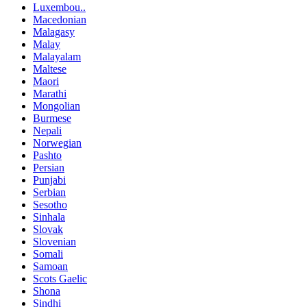
Luxembou..
Macedonian
Malagasy
Malay
Malayalam
Maltese
Maori
Marathi
Mongolian
Burmese
Nepali
Norwegian
Pashto
Persian
Punjabi
Serbian
Sesotho
Sinhala
Slovak
Slovenian
Somali
Samoan
Scots Gaelic
Shona
Sindhi