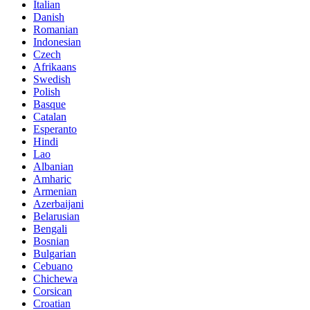
Italian
Danish
Romanian
Indonesian
Czech
Afrikaans
Swedish
Polish
Basque
Catalan
Esperanto
Hindi
Lao
Albanian
Amharic
Armenian
Azerbaijani
Belarusian
Bengali
Bosnian
Bulgarian
Cebuano
Chichewa
Corsican
Croatian