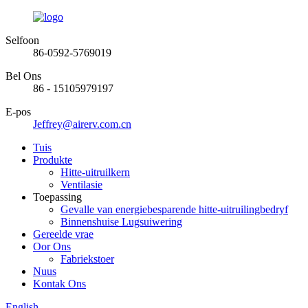
Selfoon
86-0592-5769019
Bel Ons
86 - 15105979197
E-pos
Jeffrey@airerv.com.cn
Tuis
Produkte
Hitte-uitruilkern
Ventilasie
Toepassing
Gevalle van energiebesparende hitte-uitruilingbedryf
Binnenshuise Lugsuiwering
Gereelde vrae
Oor Ons
Fabriekstoer
Nuus
Kontak Ons
English