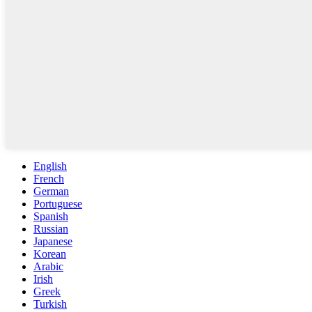
English
French
German
Portuguese
Spanish
Russian
Japanese
Korean
Arabic
Irish
Greek
Turkish