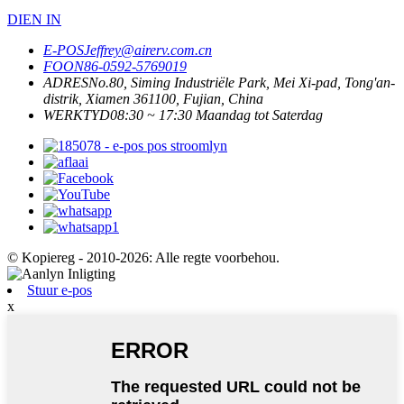
DIEN IN
E-POS
Jeffrey@airerv.com.cn
FOON
86-0592-5769019
ADRES
No.80, Siming Industriële Park, Mei Xi-pad, Tong'an-
distrik, Xiamen 361100, Fujian, China
WERKTYD
08:30 ~ 17:30 Maandag tot Saterdag
© Kopiereg - 2010-2026: Alle regte voorbehou.
Stuur e-pos
x