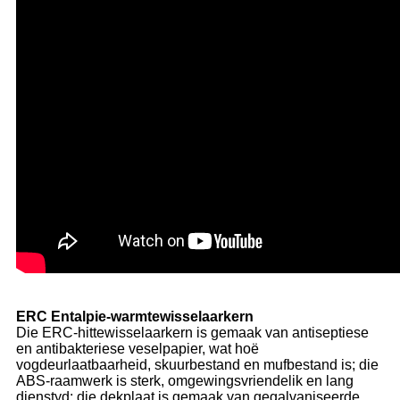
ERC Entalpie-warmtewisselaarkern
Die ERC-hittewisselaarkern is gemaak van antiseptiese
en antibakteriese veselpapier, wat hoë
vogdeurlaatbaarheid, skuurbestand en mufbestand is; die
ABS-raamwerk is sterk, omgewingsvriendelik en lang
dienstyd; die dekplaat is gemaak van gegalvaniseerde