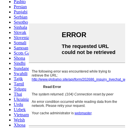
Pashto
Persian
Punjabi
Serbian
Sesotho
Sinhala
Slovak
Slovenian
Somali
Samoan
Scots Gaelic
Shona
Sindhi
Sundanese
Swahili
Tajik
Tamil
Telugu
Thai
Ukrainian
Urdu
Uzbek
Vietnamese
Welsh
Xhosa