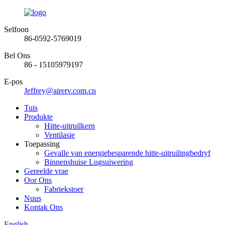
Selfoon
86-0592-5769019
Bel Ons
86 - 15105979197
E-pos
Jeffrey@airerv.com.cn
Tuis
Produkte
Hitte-uitruilkern
Ventilasie
Toepassing
Gevalle van energiebesparende hitte-uitruilingbedryf
Binnenshuise Lugsuiwering
Gereelde vrae
Oor Ons
Fabriekstoer
Nuus
Kontak Ons
English