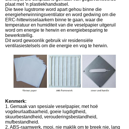
plaat met 'n plastiekhandvatsel.
Die twee lugstrome word apart gehou binne die
energieherwinningsventilator en word gedwing om die
ERC-hittewisselaarkern binne te gaan, waar die
temperatuur en humiditeit van die veselpapier uitgeruil
word om energie te herwin en energiebesparing te
bewerkstellig.
Dit word gewoonlik gebruik vir residensiële
ventilasiestelsels om die energie en vog te herwin.
Kenmerk:
1. Gemaak van spesiale veselpapier, met hoë
vogdeurlaatbaarheid, goeie lugdigtheid,
skuurbestandheid, verouderingsbestandheid,
mufbestandheid.
2. ABS-raamwerk, mooi, nie maklik om te breek nie, lang