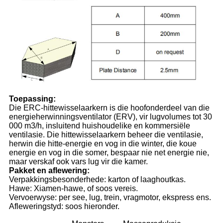
Toepassing:
Die ERC-hittewisselaarkern is die hoofonderdeel van die
energieherwinningsventilator (ERV), vir lugvolumes tot 30
000 m3/h, insluitend huishoudelike en kommersiële
ventilasie. Die hittewisselaarkern beheer die ventilasie,
herwin die hitte-energie en vog in die winter, die koue
energie en vog in die somer, bespaar nie net energie nie,
maar verskaf ook vars lug vir die kamer.
Pakket en aflewering:
Verpakkingsbesonderhede: karton of laaghoutkas.
Hawe: Xiamen-hawe, of soos vereis.
Vervoerwyse: per see, lug, trein, vragmotor, ekspress ens.
Afleweringstyd: soos hieronder.