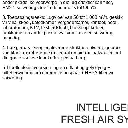
ander skadelike voorwerpe in die lug effektief kan filter,
PM2.5 suiweringsdoeltreffendheid is tot 99.5%.
3. Toepassingsreeks: Lugvloei van 50 tot 1 000 m³/h, geskik
vir villa, skool, kafeekamer, vergaderkamer, kantoor, hotel,
laboratorium, KTV, fiksheidsklub, bioskoop, kelder,
rookkamer en ander plekke wat ventilasie en suiwering
benodig.
4. Lae geraas: Geoptimaliseerde struktuurontwerp, gebruik
van klankabsorberende materiaal en nie-metaalwaaier, het
die goeie statiese klankeffek gewaarborg.
5. Hooffunksie: voorsien lug en uitlaatlug gelyktydig +
hitteherwinning om energie te bespaar + HEPA-filter vir
suiwering.