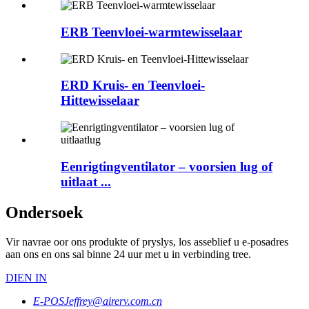
ERB Teenvloei-warmtewisselaar
ERD Kruis- en Teenvloei-
Hittewisselaar
Eenrigtingventilator – voorsien lug of
uitlaat ...
Ondersoek
Vir navrae oor ons produkte of pryslys, los asseblief u e-posadres
aan ons en ons sal binne 24 uur met u in verbinding tree.
DIEN IN
E-POS
Jeffrey@airerv.com.cn