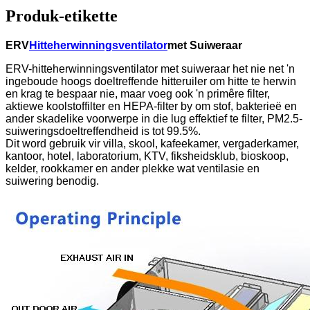
Produk-etikette
ERV
Hitteherwinningsventilator
met Suiweraar
ERV-hitteherwinningsventilator met suiweraar het nie net 'n
ingeboude hoogs doeltreffende hitteruiler om hitte te herwin
en krag te bespaar nie, maar voeg ook 'n primêre filter,
aktiewe koolstoffilter en HEPA-filter by om stof, bakterieë en
ander skadelike voorwerpe in die lug effektief te filter, PM2.5-
suiweringsdoeltreffendheid is tot 99.5%.
Dit word gebruik vir villa, skool, kafeekamer, vergaderkamer,
kantoor, hotel, laboratorium, KTV, fiksheidsklub, bioskoop,
kelder, rookkamer en ander plekke wat ventilasie en
suiwering benodig.