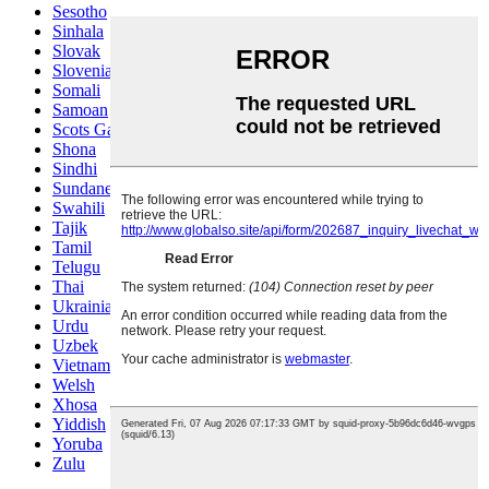
Sesotho
Sinhala
Slovak
Slovenian
Somali
Samoan
Scots Gaelic
Shona
Sindhi
Sundanese
Swahili
Tajik
Tamil
Telugu
Thai
Ukrainian
Urdu
Uzbek
Vietnamese
Welsh
Xhosa
Yiddish
Yoruba
Zulu