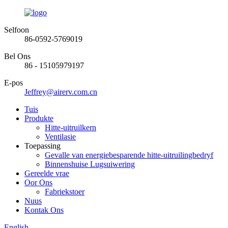
Selfoon
86-0592-5769019
Bel Ons
86 - 15105979197
E-pos
Jeffrey@airerv.com.cn
Tuis
Produkte
Hitte-uitruilkern
Ventilasie
Toepassing
Gevalle van energiebesparende hitte-uitruilingbedryf
Binnenshuise Lugsuiwering
Gereelde vrae
Oor Ons
Fabriekstoer
Nuus
Kontak Ons
English